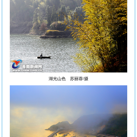
湖光山色 苏丽蓉/摄