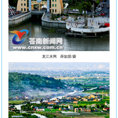
龙江水闸 薛如苗/摄