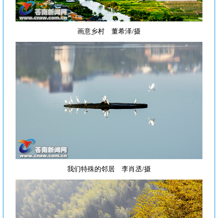
画意乡村 董希泽/摄
我们特殊的邻居 李肖丞/摄